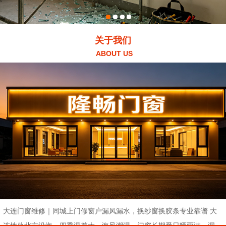
关于我们
ABOUT US
大连门窗维修｜同城上门修窗户漏风漏水，换纱窗换胶条专业靠谱 大
连地处北方沿海，四季温差大、海风潮湿，门窗长期受日晒雨淋，漏